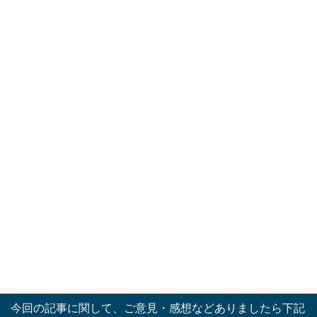
い
ク
ウ
し
ィ
て
ン
く
ド
だ
ウ
さ
で
い
開
(新
き
し
ま
い
す)
ウ
ィ
ン
ド
ウ
で
開
き
ま
す)
今回の記事に関して、ご意見・感想などありましたら下記