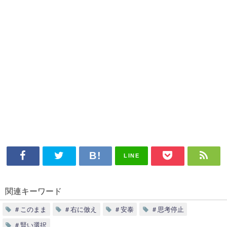
LINE
関連キーワード
＃このまま
＃右に倣え
＃安泰
＃思考停止
＃賢い選択