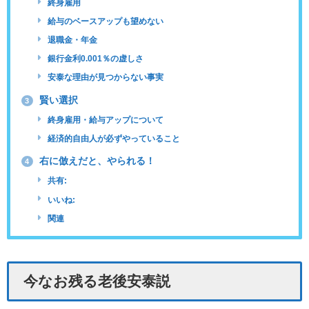
終身雇用
給与のベースアップも望めない
退職金・年金
銀行金利0.001％の虚しさ
安泰な理由が見つからない事実
賢い選択
3
終身雇用・給与アップについて
経済的自由人が必ずやっていること
右に倣えだと、やられる！
4
共有:
いいね:
関連
今なお残る老後安泰説