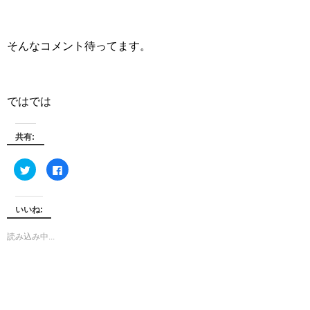
そんなコメント待ってます。
ではでは
共有:
ク
F
リ
a
ッ
c
ク
e
し
b
て
o
いいね:
T
o
w
k
i
で
読み込み中...
t
共
t
有
e
す
r
る
で
に
共
は
有
ク
(新
リ
し
ッ